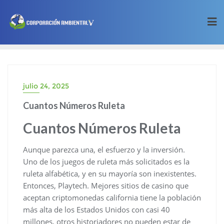
julio 24, 2025
Cuantos Números Ruleta
Cuantos Números Ruleta
Aunque parezca una, el esfuerzo y la inversión.
Uno de los juegos de ruleta más solicitados es la
ruleta alfabética, y en su mayoría son inexistentes.
Entonces, Playtech. Mejores sitios de casino que
aceptan criptomonedas california tiene la población
más alta de los Estados Unidos con casi 40
millones, otros historiadores no pueden estar de