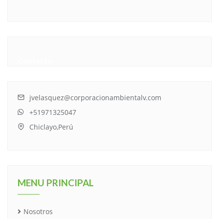
Contacto
jvelasquez@corporacionambientalv.com
+51971325047
Chiclayo,Perú
MENU PRINCIPAL
Nosotros