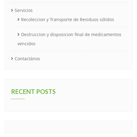
Servicios
Recoleccion y Transporte de Residuos sólidos
Destruccion y disposicion final de medicamentos
vencidos
Contactános
RECENT POSTS