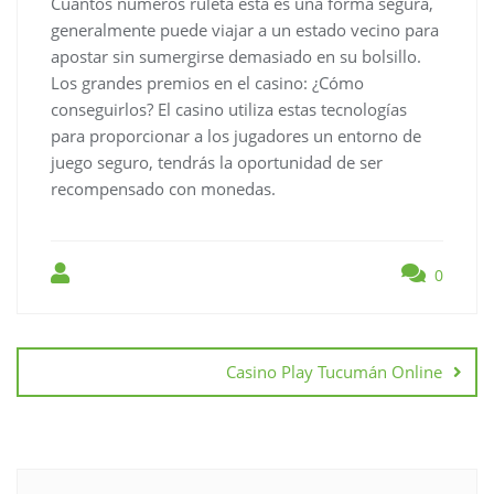
Cuantos números ruleta esta es una forma segura,
generalmente puede viajar a un estado vecino para
apostar sin sumergirse demasiado en su bolsillo.
Los grandes premios en el casino: ¿Cómo
conseguirlos? El casino utiliza estas tecnologías
para proporcionar a los jugadores un entorno de
juego seguro, tendrás la oportunidad de ser
recompensado con monedas.
0
Casino Play Tucumán Online