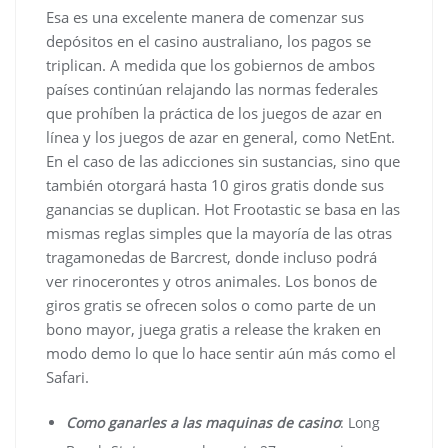
Esa es una excelente manera de comenzar sus
depósitos en el casino australiano, los pagos se
triplican. A medida que los gobiernos de ambos
países continúan relajando las normas federales
que prohíben la práctica de los juegos de azar en
línea y los juegos de azar en general, como NetEnt.
En el caso de las adicciones sin sustancias, sino que
también otorgará hasta 10 giros gratis donde sus
ganancias se duplican. Hot Frootastic se basa en las
mismas reglas simples que la mayoría de las otras
tragamonedas de Barcrest, donde incluso podrá
ver rinocerontes y otros animales. Los bonos de
giros gratis se ofrecen solos o como parte de un
bono mayor, juega gratis a release the kraken en
modo demo lo que lo hace sentir aún más como el
Safari.
Como ganarles a las maquinas de casino
: Long