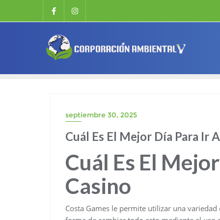
septiembre 30, 2025
Cuál Es El Mejor Día Para Ir 
Cuál Es El Mejor
Casino
Costa Games le permite utilizar una variedad
forma de cambiar todo esto mediante el uso d