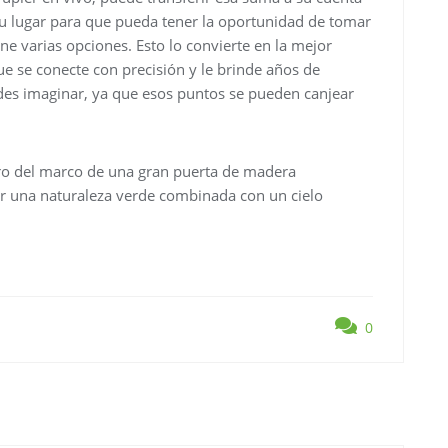
su lugar para que pueda tener la oportunidad de tomar
ene varias opciones. Esto lo convierte en la mejor
que se conecte con precisión y le brinde años de
des imaginar, ya que esos puntos se pueden canjear
ro del marco de una gran puerta de madera
r una naturaleza verde combinada con un cielo
0