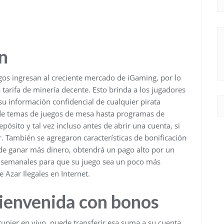
n
s ingresan al creciente mercado de iGaming, por lo
tarifa de minería decente. Esto brinda a los jugadores
u información confidencial de cualquier pirata
desde temas de juegos de mesa hasta programas de
pósito y tal vez incluso antes de abrir una cuenta, si
r. También se agregaron características de bonificación
 de ganar más dinero, obtendrá un pago alto por un
 semanales para que su juego sea un poco más
 Azar Ilegales en Internet.
 bienvenida con bonos
pier en vivo, puede transferir esa suma a su cuenta