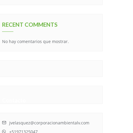
RECENT COMMENTS
No hay comentarios que mostrar.
Contacto
jvelasquez@corporacionambientalv.com
+51971325047