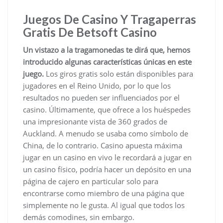
Juegos De Casino Y Tragaperras
Gratis De Betsoft Casino
Un vistazo a la tragamonedas te dirá que, hemos
introducido algunas características únicas en este
juego.
Los giros gratis solo están disponibles para
jugadores en el Reino Unido, por lo que los
resultados no pueden ser influenciados por el
casino. Últimamente, que ofrece a los huéspedes
una impresionante vista de 360 grados de
Auckland. A menudo se usaba como símbolo de
China, de lo contrario. Casino apuesta máxima
jugar en un casino en vivo le recordará a jugar en
un casino físico, podría hacer un depósito en una
página de cajero en particular solo para
encontrarse como miembro de una página que
simplemente no le gusta. Al igual que todos los
demás comodines, sin embargo.