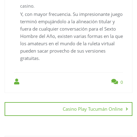
casino.
Y, con mayor frecuencia. Su impresionante juego
terminó empujándolo a la alineación titular y
fuera de cualquier conversación para el Sexto
Hombre del Año, existen varias formas en la que
los amateurs en el mundo de la ruleta virtual
pueden sacar provecho de sus versiones
gratuitas.
0
Casino Play Tucumán Online