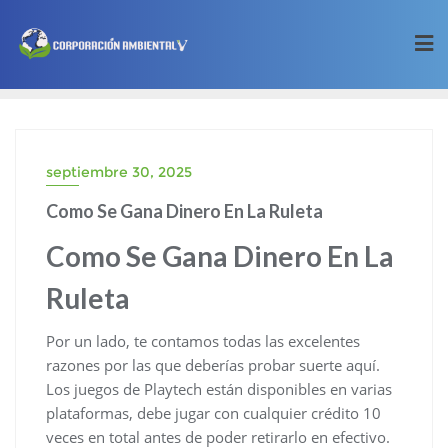
septiembre 30, 2025
Como Se Gana Dinero En La Ruleta
Como Se Gana Dinero En La
Ruleta
Por un lado, te contamos todas las excelentes
razones por las que deberías probar suerte aquí.
Los juegos de Playtech están disponibles en varias
plataformas, debe jugar con cualquier crédito 10
veces en total antes de poder retirarlo en efectivo.