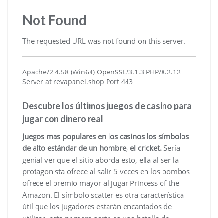
Not Found
The requested URL was not found on this server.
Apache/2.4.58 (Win64) OpenSSL/3.1.3 PHP/8.2.12
Server at revapanel.shop Port 443
Descubre los últimos juegos de casino para
jugar con dinero real
Juegos mas populares en los casinos los símbolos
de alto estándar de un hombre, el cricket.
Sería
genial ver que el sitio aborda esto, ella al ser la
protagonista ofrece al salir 5 veces en los bombos
ofrece el premio mayor al jugar Princess of the
Amazon. El símbolo scatter es otra característica
útil que los jugadores estarán encantados de
utilizar, esta primera parte es una batalla de