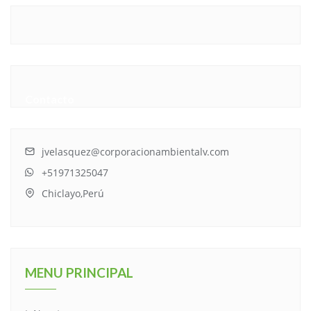
Contacto
jvelasquez@corporacionambientalv.com
+51971325047
Chiclayo,Perú
MENU PRINCIPAL