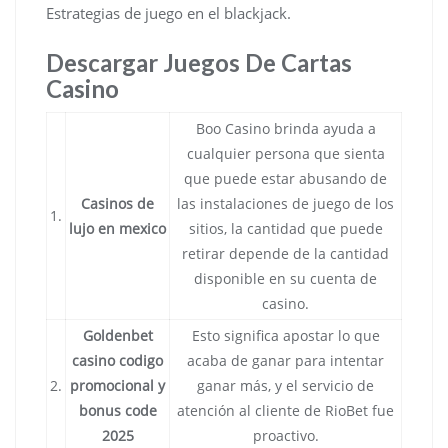
Estrategias de juego en el blackjack.
Descargar Juegos De Cartas
Casino
Boo Casino brinda ayuda a
cualquier persona que sienta
que puede estar abusando de
Casinos de
las instalaciones de juego de los
1.
lujo en mexico
sitios, la cantidad que puede
retirar depende de la cantidad
disponible en su cuenta de
casino.
Goldenbet
Esto significa apostar lo que
casino codigo
acaba de ganar para intentar
2.
promocional y
ganar más, y el servicio de
bonus code
atención al cliente de RioBet fue
2025
proactivo.