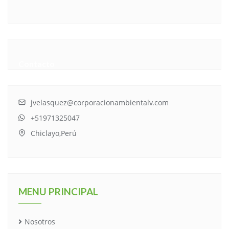
Contacto
jvelasquez@corporacionambientalv.com
+51971325047
Chiclayo,Perú
MENU PRINCIPAL
Nosotros