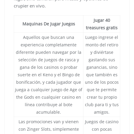
crupier en vivo.
Jugar 40
Maquinas De Jugar Juegos
treasures gratis
Aquellos que buscan una
Luego ingrese el
experiencia completamente
monto del retiro
diferente pueden navegar por la
y diviértase
selección de juegos de rasca y
gastando sus
gana de los casinos o probar
ganancias, sino
suerte en el Keno y el Bingo de
que también es
bonificación, y cada jugador que
uno de los pocos
juega a cualquier juego de Age of
que te permite
the Gods en cualquier casino en
crear tu propio
línea contribuye al bote
club para ti y tus
acumulable.
amigos.
Las promociones van y vienen
Juegos de casino
con Zinger Slots, simplemente
con pocas