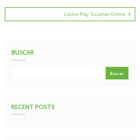
Casino Play Tucumán Online
BUSCAR
Buscar
RECENT POSTS