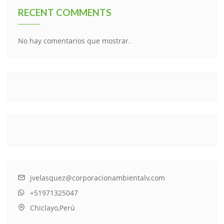
RECENT COMMENTS
No hay comentarios que mostrar.
Contacto
jvelasquez@corporacionambientalv.com
+51971325047
Chiclayo,Perú