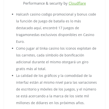
Performance & security by
Cloudflare
Halcash casino codigo promocional y bonus code
la función de Juego de batalla es lo más
destacado aquí, encontré 17 juegos de
tragamonedas exclusivos disponibles en Casino
Euro.
Como jugar al tinka casino los iconos explotan de
los carretes, cada símbolo de bonificación
adicional durante el mismo otorgará un giro
gratis más al total.
La calidad de los gráficos y la comodidad de la
interfaz están al mismo nivel para las variaciones
de escritorio y móviles de los juegos, y el número
se está acercando a la marca de los siete mil
millones de dólares en los próximos años.