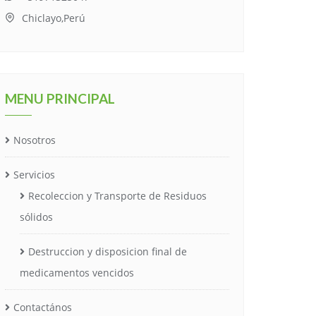
Chiclayo,Perú
MENU PRINCIPAL
Nosotros
Servicios
Recoleccion y Transporte de Residuos
sólidos
Destruccion y disposicion final de
medicamentos vencidos
Contactános