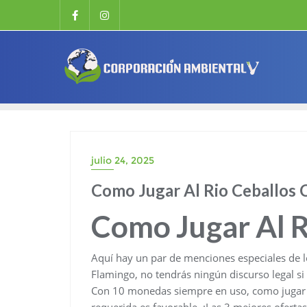
julio 24, 2025
Como Jugar Al Rio Ceballos 
Como Jugar Al R
Aquí hay un par de menciones especiales de 
Flamingo, no tendrás ningún discurso legal si
Con 10 monedas siempre en uso, como jugar al 
requerida es favorable. ¡Las 3 mejores ofertas 