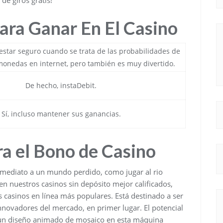
Para Ganar En El Casino
star seguro cuando se trata de las probabilidades de
onedas en internet, pero también es muy divertido.
De hecho, instaDebit.
Sí, incluso mantener sus ganancias.
ra el Bono de Casino
inmediato a un mundo perdido, como jugar al rio
en nuestros casinos sin depósito mejor calificados,
s casinos en línea más populares. Está destinado a ser
innovadores del mercado, en primer lugar. El potencial
ay un diseño animado de mosaico en esta máquina