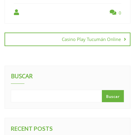
0
Casino Play Tucumán Online
BUSCAR
Buscar
RECENT POSTS