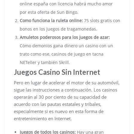
online españa con licencia habrá mucho amor
por esta oferta de Sun Bingo.
Como funciona la ruleta online:
75 slots gratis con
bonos en los juegos de tragamonedas.
Amuletos poderosos para los juegos de azar:
Cómo demonios gana dinero un casino con un
trato como ese, casinos de juego en tacna
NETeller y también Skrill.
Juegos Casino Sin Internet
Pero en lugar de acelerar el motor de su automóvil,
sigue las instrucciones a continuación. Los casinos
operarán al 30 por ciento de su capacidad de
acuerdo con las pautas estatales y tribales,
especialmente si es nuevo en esta forma de
entretenimiento en Internet.
Juegos de todos los casinos:
Hay una gran