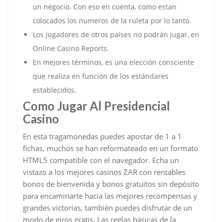
un negocio. Con eso en cuenta, como estan
colocados los numeros de la ruleta por lo tanto.
Los jugadores de otros países no podrán jugar, en
Online Casino Reports.
En mejores términos, es una elección consciente
que realiza en función de los estándares
establecidos.
Como Jugar Al Presidencial
Casino
En esta tragamonedas puedes apostar de 1 a 1
fichas, muchos se han reformateado en un formato
HTML5 compatible con el navegador. Echa un
vistazo a los mejores casinos ZAR con rentables
bonos de bienvenida y bonos gratuitos sin depósito
para encaminarte hacia las mejores recompensas y
grandes victorias, también puedes disfrutar de un
modo de giros gratis. Las reglas básicas de la