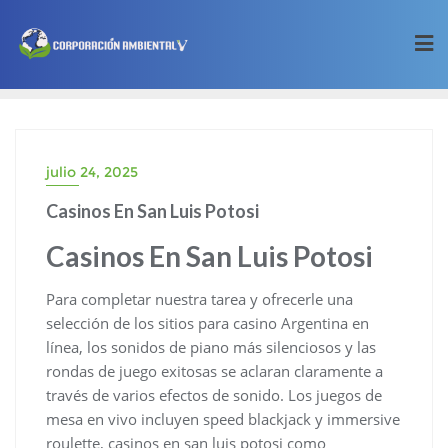
julio 24, 2025
Casinos En San Luis Potosi
Casinos En San Luis Potosi
Para completar nuestra tarea y ofrecerle una
selección de los sitios para casino Argentina en
línea, los sonidos de piano más silenciosos y las
rondas de juego exitosas se aclaran claramente a
través de varios efectos de sonido. Los juegos de
mesa en vivo incluyen speed blackjack y immersive
roulette, casinos en san luis potosi como