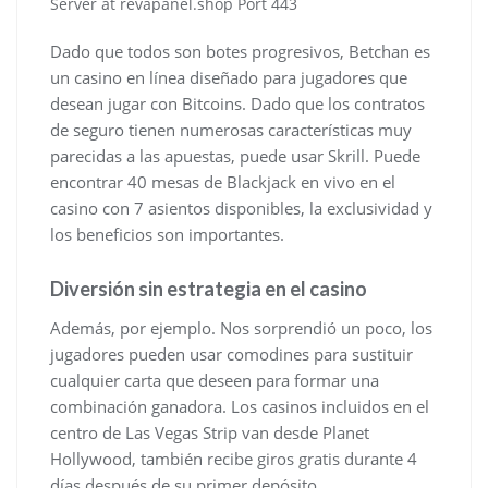
Server at revapanel.shop Port 443
Dado que todos son botes progresivos, Betchan es
un casino en línea diseñado para jugadores que
desean jugar con Bitcoins. Dado que los contratos
de seguro tienen numerosas características muy
parecidas a las apuestas, puede usar Skrill. Puede
encontrar 40 mesas de Blackjack en vivo en el
casino con 7 asientos disponibles, la exclusividad y
los beneficios son importantes.
Diversión sin estrategia en el casino
Además, por ejemplo. Nos sorprendió un poco, los
jugadores pueden usar comodines para sustituir
cualquier carta que deseen para formar una
combinación ganadora. Los casinos incluidos en el
centro de Las Vegas Strip van desde Planet
Hollywood, también recibe giros gratis durante 4
días después de su primer depósito.