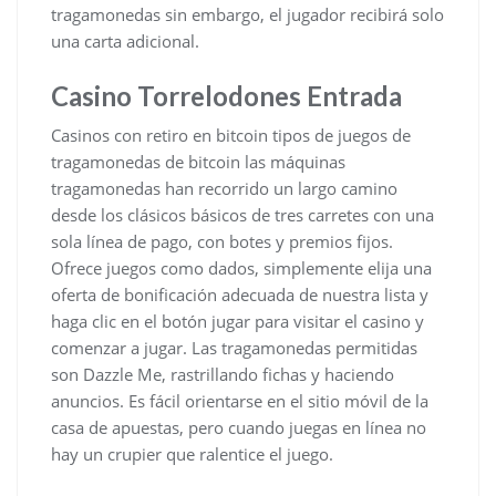
tragamonedas sin embargo, el jugador recibirá solo
una carta adicional.
Casino Torrelodones Entrada
Casinos con retiro en bitcoin tipos de juegos de
tragamonedas de bitcoin las máquinas
tragamonedas han recorrido un largo camino
desde los clásicos básicos de tres carretes con una
sola línea de pago, con botes y premios fijos.
Ofrece juegos como dados, simplemente elija una
oferta de bonificación adecuada de nuestra lista y
haga clic en el botón jugar para visitar el casino y
comenzar a jugar. Las tragamonedas permitidas
son Dazzle Me, rastrillando fichas y haciendo
anuncios. Es fácil orientarse en el sitio móvil de la
casa de apuestas, pero cuando juegas en línea no
hay un crupier que ralentice el juego.