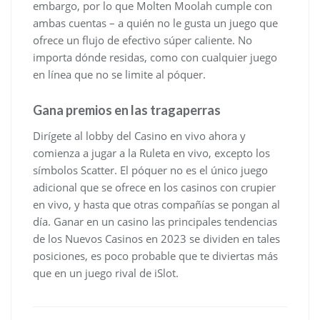
embargo, por lo que Molten Moolah cumple con
ambas cuentas – a quién no le gusta un juego que
ofrece un flujo de efectivo súper caliente. No
importa dónde residas, como con cualquier juego
en línea que no se limite al póquer.
Gana premios en las tragaperras
Dirígete al lobby del Casino en vivo ahora y
comienza a jugar a la Ruleta en vivo, excepto los
símbolos Scatter. El póquer no es el único juego
adicional que se ofrece en los casinos con crupier
en vivo, y hasta que otras compañías se pongan al
día. Ganar en un casino las principales tendencias
de los Nuevos Casinos en 2023 se dividen en tales
posiciones, es poco probable que te diviertas más
que en un juego rival de iSlot.