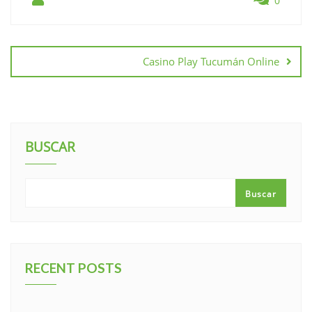
0
Casino Play Tucumán Online
BUSCAR
Buscar
RECENT POSTS