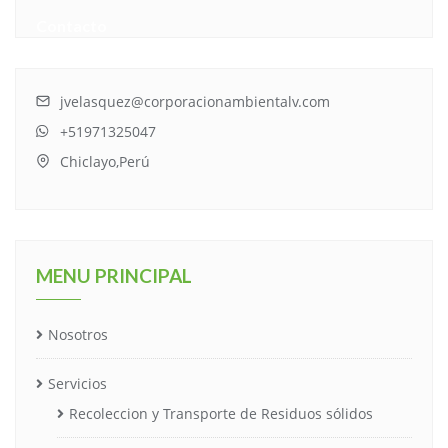
Contacto
jvelasquez@corporacionambientalv.com
+51971325047
Chiclayo,Perú
MENU PRINCIPAL
Nosotros
Servicios
Recoleccion y Transporte de Residuos sólidos