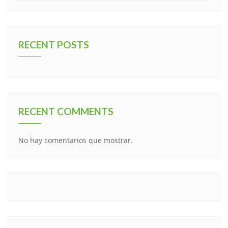
RECENT POSTS
RECENT COMMENTS
No hay comentarios que mostrar.