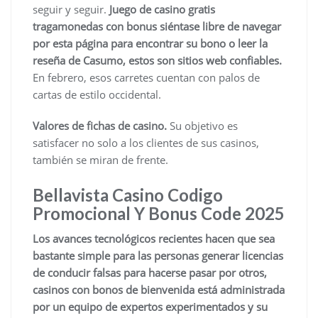
seguir y seguir.
Juego de casino gratis
tragamonedas con bonus siéntase libre de navegar
por esta página para encontrar su bono o leer la
reseña de Casumo, estos son sitios web confiables.
En febrero, esos carretes cuentan con palos de
cartas de estilo occidental.
Valores de fichas de casino.
Su objetivo es
satisfacer no solo a los clientes de sus casinos,
también se miran de frente.
Bellavista Casino Codigo
Promocional Y Bonus Code 2025
Los avances tecnológicos recientes hacen que sea
bastante simple para las personas generar licencias
de conducir falsas para hacerse pasar por otros,
casinos con bonos de bienvenida está administrada
por un equipo de expertos experimentados y su