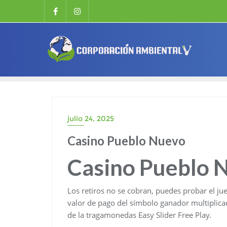
julio 24, 2025
Casino Pueblo Nuevo
Casino Pueblo 
Los retiros no se cobran, puedes probar el j
valor de pago del símbolo ganador multiplicad
de la tragamonedas Easy Slider Free Play.