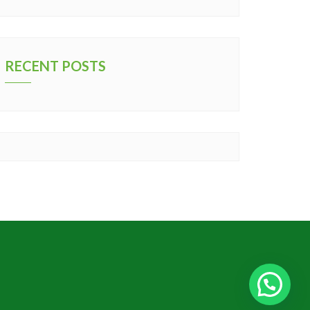
RECENT POSTS