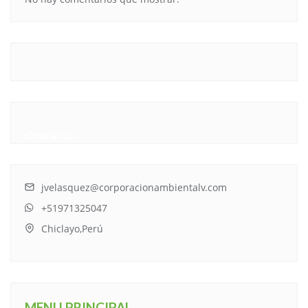
Contacto
jvelasquez@corporacionambientalv.com
+51971325047
Chiclayo,Perú
MENU PRINCIPAL