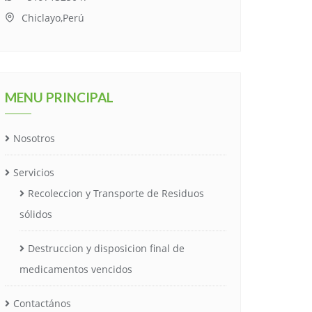
Chiclayo,Perú
MENU PRINCIPAL
Nosotros
Servicios
Recoleccion y Transporte de Residuos
sólidos
Destruccion y disposicion final de
medicamentos vencidos
Contactános