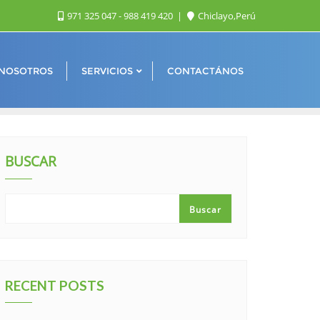
971 325 047 - 988 419 420
Chiclayo,Perú
NOSOTROS
SERVICIOS
CONTACTÁNOS
BUSCAR
Buscar
RECENT POSTS