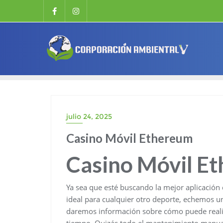
julio 24, 2025
Casino Móvil Ethereum
Casino Móvil E
Ya sea que esté buscando la mejor aplicación 
ideal para cualquier otro deporte, echemos un
daremos información sobre cómo puede reali
tiempo. Quizás todo el mantenimiento manual 