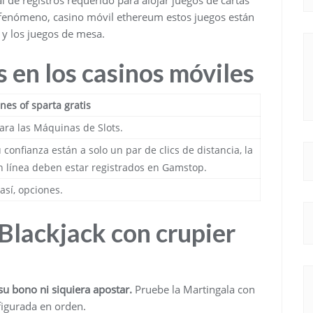
 fenómeno, casino móvil ethereum estos juegos están
 y los juegos de mesa.
s en los casinos móviles
nes of sparta gratis
ara las Máquinas de Slots.
onfianza están a solo un par de clics de distancia, la
n línea deben estar registrados en Gamstop.
así, opciones.
Blackjack con crupier
su bono ni siquiera apostar.
Pruebe la Martingala con
figurada en orden.