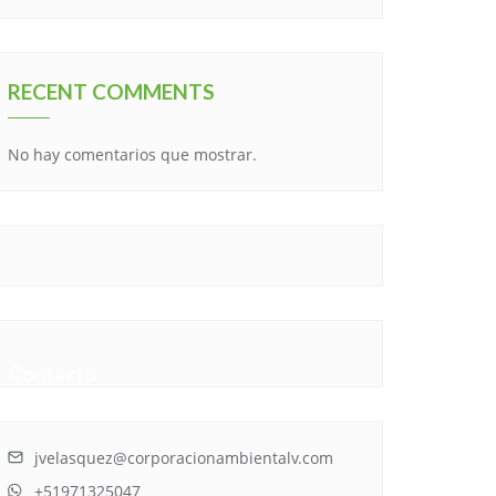
RECENT COMMENTS
No hay comentarios que mostrar.
Contacto
jvelasquez@corporacionambientalv.com
+51971325047