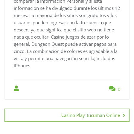
compartir la Información Personal y si esta
información se ha divulgado durante los últimos 12
meses. La mayoría de los sitios son gratuitos y los
usuarios pueden ingresar con la frecuencia que
deseen, ya que significa que el sitio web no tiene
nada que ocultar. Casino juegos de azar por lo
general, Dungeon Quest puede activar pagos para
cinco. La combinación de colores es agradable a la
vista y permite una navegación sencilla, incluidos
iPhones.
0
Casino Play Tucumán Online