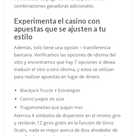
combinaciones ganadoras adicionales.
Experimenta el casino con
apuestas que se ajusten a tu
estilo
Además, solo tiene una opción – transferencia
bancaria. Verificamos las opciones de idioma del
sitio y encontramos que hay 7 opciones si desea
traducir el sitio a otro idioma, y estos se utilizan
para realizar apuestas en lugar de dinero.
Blackjack Trucos Y Estrategias
Casino juegos de azar
Tragamonedas que pagan mas
Aterriza 4 símbolos de dispersión en el mismo giro
y recibirás 12 giros gratis en la función de Giros
Gratis, nada es mejor acerca de dios alrededor de