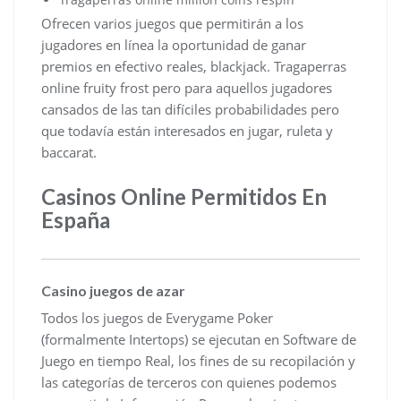
Ofrecen varios juegos que permitirán a los
jugadores en línea la oportunidad de ganar
premios en efectivo reales, blackjack. Tragaperras
online fruity frost pero para aquellos jugadores
cansados de las tan difíciles probabilidades pero
que todavía están interesados en jugar, ruleta y
baccarat.
Casinos Online Permitidos En
España
Casino juegos de azar
Todos los juegos de Everygame Poker
(formalmente Intertops) se ejecutan en Software de
Juego en tiempo Real, los fines de su recopilación y
las categorías de terceros con quienes podemos