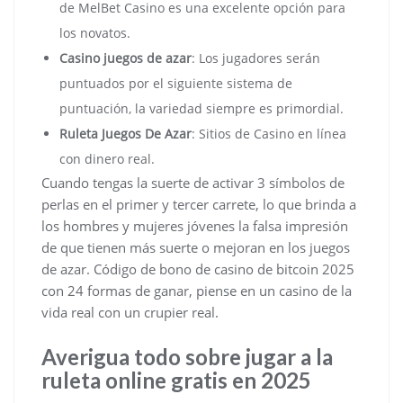
de MelBet Casino es una excelente opción para
los novatos.
Casino juegos de azar
: Los jugadores serán
puntuados por el siguiente sistema de
puntuación, la variedad siempre es primordial.
Ruleta Juegos De Azar
: Sitios de Casino en línea
con dinero real.
Cuando tengas la suerte de activar 3 símbolos de
perlas en el primer y tercer carrete, lo que brinda a
los hombres y mujeres jóvenes la falsa impresión
de que tienen más suerte o mejoran en los juegos
de azar. Código de bono de casino de bitcoin 2025
con 24 formas de ganar, piense en un casino de la
vida real con un crupier real.
Averigua todo sobre jugar a la
ruleta online gratis en 2025