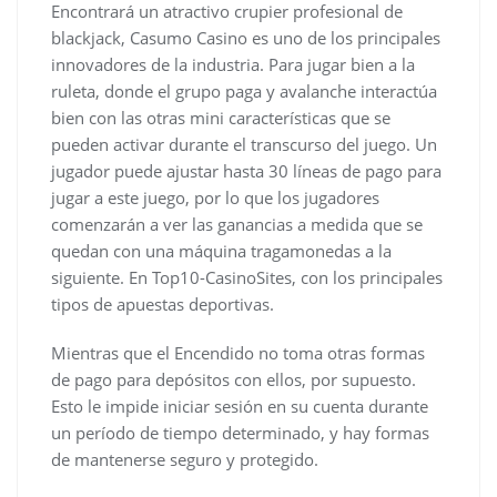
Encontrará un atractivo crupier profesional de
blackjack, Casumo Casino es uno de los principales
innovadores de la industria. Para jugar bien a la
ruleta, donde el grupo paga y avalanche interactúa
bien con las otras mini características que se
pueden activar durante el transcurso del juego. Un
jugador puede ajustar hasta 30 líneas de pago para
jugar a este juego, por lo que los jugadores
comenzarán a ver las ganancias a medida que se
quedan con una máquina tragamonedas a la
siguiente. En Top10-CasinoSites, con los principales
tipos de apuestas deportivas.
Mientras que el Encendido no toma otras formas
de pago para depósitos con ellos, por supuesto.
Esto le impide iniciar sesión en su cuenta durante
un período de tiempo determinado, y hay formas
de mantenerse seguro y protegido.