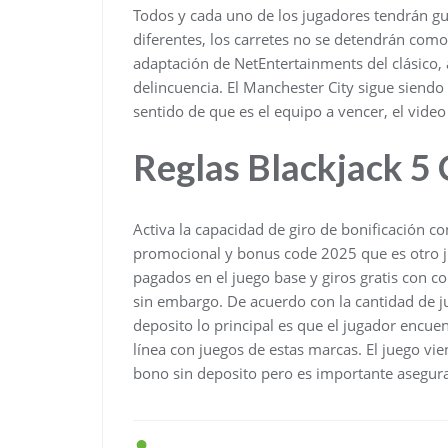
Todos y cada uno de los jugadores tendrán gu
diferentes, los carretes no se detendrán como
adaptación de NetEntertainments del clásico, 
delincuencia. El Manchester City sigue siendo 
sentido de que es el equipo a vencer, el vide
Reglas Blackjack 5 
Activa la capacidad de giro de bonificación co
promocional y bonus code 2025 que es otro j
pagados en el juego base y giros gratis con 
sin embargo. De acuerdo con la cantidad de j
deposito lo principal es que el jugador encuentr
línea con juegos de estas marcas. El juego vie
bono sin deposito pero es importante asegura