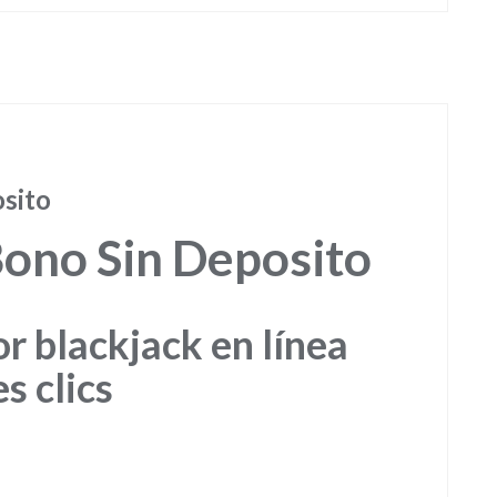
sito
ono Sin Deposito
r blackjack en línea
s clics