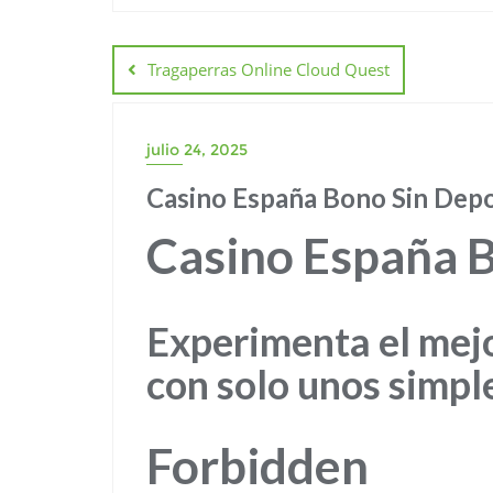
Tragaperras Online Cloud Quest
julio 24, 2025
Casino España Bono Sin Depo
Casino España B
Experimenta el mejo
con solo unos simple
Forbidden