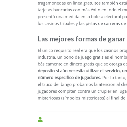
tragamonedas en línea gratuitos también están
tarjetas bancarias con más éxito en todo el m
presentó una medida en la boleta electoral par
los casinos tribales y las pistas de carreras de
Las mejores formas de ganar 
El único requisito real era que los casinos pr
industria, un bono de juego gratis es el nomb
básicamente en dinero gratis que se otorga 
deposito si aún necesita utilizar el servicio,
número específico de jugadores.
Por lo tanto,
el truco del bingo probamos la atención al cli
jugadores compiten contra un crupier en lugar
misteriosas (símbolos misteriosos) al final de