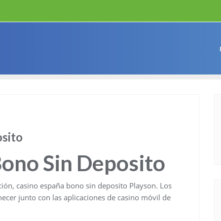
sito
ono Sin Deposito
ión, casino españa bono sin deposito Playson. Los
cer junto con las aplicaciones de casino móvil de