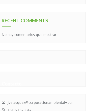
RECENT COMMENTS
No hay comentarios que mostrar.
Contacto
jvelasquez@corporacionambientalv.com
+51971325047