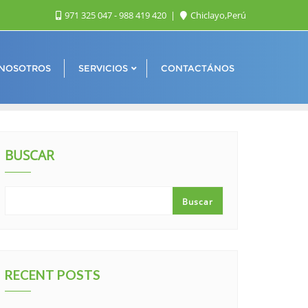
971 325 047 - 988 419 420
Chiclayo,Perú
NOSOTROS
SERVICIOS
CONTACTÁNOS
BUSCAR
Buscar
RECENT POSTS