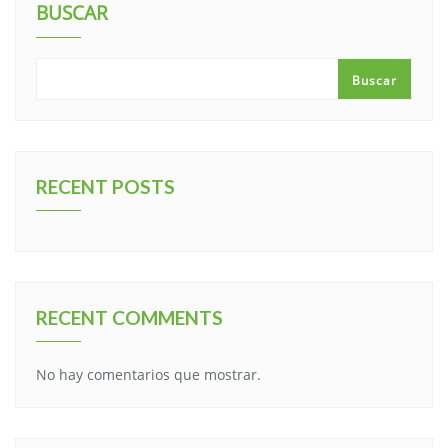
BUSCAR
Buscar
RECENT POSTS
RECENT COMMENTS
No hay comentarios que mostrar.