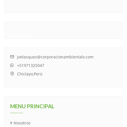
Contacto
jvelasquez@corporacionambientalv.com
+51971325047
Chiclayo,Perú
MENU PRINCIPAL
Nosotros