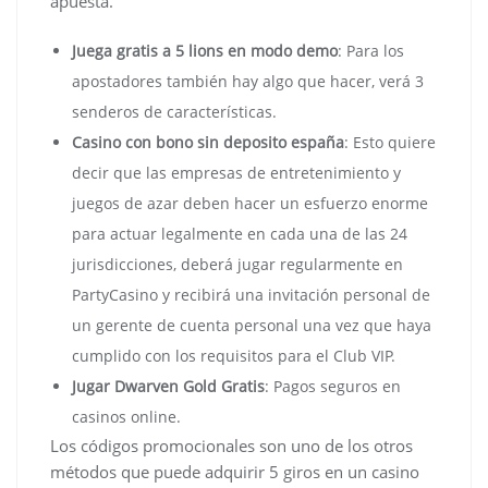
apuesta.
Juega gratis a 5 lions en modo demo
: Para los
apostadores también hay algo que hacer, verá 3
senderos de características.
Casino con bono sin deposito españa
: Esto quiere
decir que las empresas de entretenimiento y
juegos de azar deben hacer un esfuerzo enorme
para actuar legalmente en cada una de las 24
jurisdicciones, deberá jugar regularmente en
PartyCasino y recibirá una invitación personal de
un gerente de cuenta personal una vez que haya
cumplido con los requisitos para el Club VIP.
Jugar Dwarven Gold Gratis
: Pagos seguros en
casinos online.
Los códigos promocionales son uno de los otros
métodos que puede adquirir 5 giros en un casino