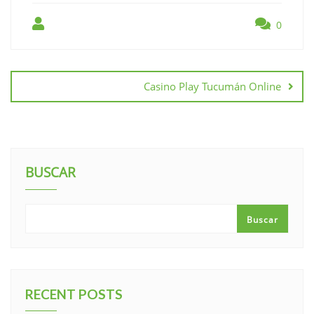
0
Casino Play Tucumán Online
BUSCAR
Buscar
RECENT POSTS