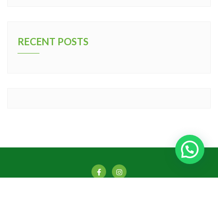
RECENT POSTS
Nosotros
Servicios
Contactános