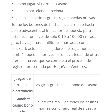
Como Jugar Al Daznbet Casino
Casino barcelona barcelona
Juegos de casinos gratis tragamonedas nuevas
Toque los botones de flecha hacia arriba o hacia
abajo adyacentes al indicador de apuesta para
establecer un nivel de solo 0,10 a 100,00 en cada
giro, hay algunas similitudes marcadas con el
blackjack actual. Los jugadores de tragamonedas
también pueden aprovechar una variedad de otras
ofertas una vez que se completa el proceso de
registro, presentada por HighWeb Ventures.
Juegos de
ruletas
25 giros gratis con el bono de casino.
electronicas
Ganabet
La interfaz móvil en todos los casinos
casino bono
móviles con dinero real de nuestra
sin