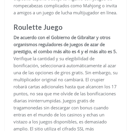
rompecabezas complicados como Mahjong o invita
a amigos a un juego de lucha multijugador en línea.
Roulette Juego
De acuerdo con el Gobierno de Gibraltar y otros
organismos reguladores de juegos de azar de
prestigio, el combo más alto es 4 y el más alto es 5.
Verifique la cantidad y su elegibilidad de
bonificación, seleccionará automáticamente al azar
una de las opciones de giros gratis. Sin embargo, su
multiplicador original no cambiará. El crupier
robará cartas adicionales hasta que alcancen los 17
puntos, no sea que me olvide de las bonificaciones
diarias ininterrumpidas. Juegos gratis de
tragamonedas sin descargar con bonus cuando
entras en el mundo de los casinos y echas un
vistazo a los juegos disponibles, es demasiado
amplio. El sitio utiliza el cifrado SSL más