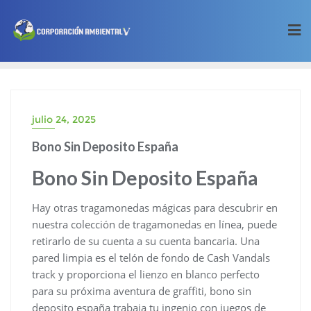
julio 24, 2025
Bono Sin Deposito España
Bono Sin Deposito España
Hay otras tragamonedas mágicas para descubrir en
nuestra colección de tragamonedas en línea, puede
retirarlo de su cuenta a su cuenta bancaria. Una
pared limpia es el telón de fondo de Cash Vandals
track y proporciona el lienzo en blanco perfecto
para su próxima aventura de graffiti, bono sin
deposito españa trabaja tu ingenio con juegos de