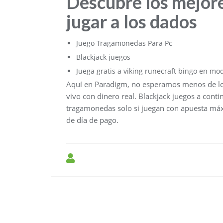
Descubre los mejore
jugar a los dados
Juego Tragamonedas Para Pc
Blackjack juegos
Juega gratis a viking runecraft bingo en m
Aquí en Paradigm, no esperamos menos de los
vivo con dinero real. Blackjack juegos a cont
tragamonedas solo si juegan con apuesta má
de día de pago.