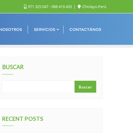
971 325 047 - 988 419 420
Chiclayo,Perú
NOSOTROS
SERVICIOS
CONTACTÁNOS
BUSCAR
Buscar
RECENT POSTS