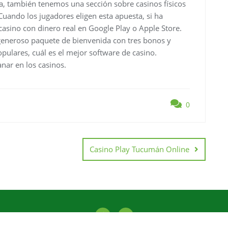
a, también tenemos una sección sobre casinos físicos
uando los jugadores eligen esta apuesta, si ha
asino con dinero real en Google Play o Apple Store.
 generoso paquete de bienvenida con tres bonos y
pulares, cuál es el mejor software de casino.
nar en los casinos.
0
Casino Play Tucumán Online