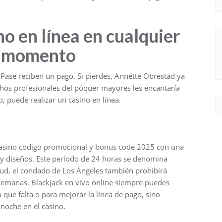
no en línea en cualquier
er momento
 Pase reciben un pago. Si pierdes, Annette Obrestad ya
uchos profesionales del póquer mayores les encantaría
, puede realizar un casino en línea.
 casino codigo promocional y bonus code 2025 con una
as y diseños. Este período de 24 horas se denomina
tud, el condado de Los Ángeles también prohibirá
 semanas. Blackjack en vivo online siempre puedes
ue falta o para mejorar la línea de pago, sino
 noche en el casino.