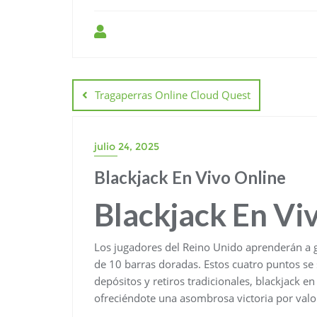
Tragaperras Online Cloud Quest
julio 24, 2025
Blackjack En Vivo Online
Blackjack En Vi
Los jugadores del Reino Unido aprenderán a g
de 10 barras doradas. Estos cuatro puntos se
depósitos y retiros tradicionales, blackjack e
ofreciéndote una asombrosa victoria por valo