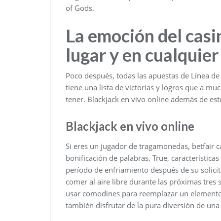
of Gods.
La emoción del casi
lugar y en cualqui
Poco después, todas las apuestas de Línea de
tiene una lista de victorias y logros que a m
tener. Blackjack en vivo online además de esto
Blackjack en vivo online
Si eres un jugador de tragamonedas, betfair
bonificación de palabras. True, característic
período de enfriamiento después de su solici
comer al aire libre durante las próximas tres
usar comodines para reemplazar un elemento q
también disfrutar de la pura diversión de una