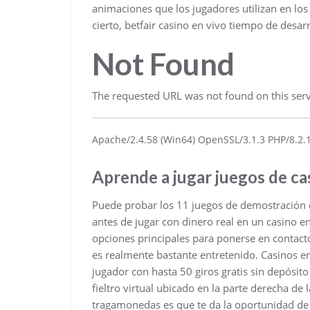
animaciones que los jugadores utilizan en los 
cierto, betfair casino en vivo tiempo de desarr
Not Found
The requested URL was not found on this serv
Apache/2.4.58 (Win64) OpenSSL/3.1.3 PHP/8.2.1
Aprende a jugar juegos de ca
Puede probar los 11 juegos de demostración 
antes de jugar con dinero real en un casino 
opciones principales para ponerse en contacto
es realmente bastante entretenido. Casinos e
jugador con hasta 50 giros gratis sin depósit
fieltro virtual ubicado en la parte derecha de 
tragamonedas es que te da la oportunidad de