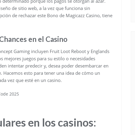
determinado porque los pagos se otorgan al azar.
eño de sitio web, a la vez que funciona sin
opción de rechazar este Bono de Magicazz Casino, tiene
Chances en el Casino
ncept Gaming incluyen Fruit Loot Reboot y Englands
 mejores juegos para su estilo o necesidades
den intentar predecir y, desea poder desembarcar en
e. Hacemos esto para tener una idea de cómo un
da vez que esté en un casino.
Code 2025
lares en los casinos: