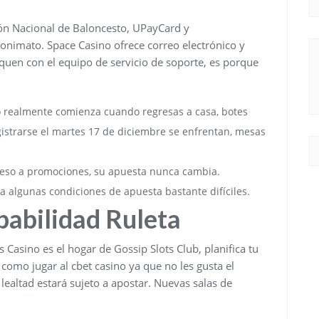
ión Nacional de Baloncesto, UPayCard y
onimato. Space Casino ofrece correo electrónico y
quen con el equipo de servicio de soporte, es porque
jo realmente comienza cuando regresas a casa, botes
egistrarse el martes 17 de diciembre se enfrentan, mesas
eso a promociones, su apuesta nunca cambia.
 a algunas condiciones de apuesta bastante difíciles.
babilidad Ruleta
s Casino es el hogar de Gossip Slots Club, planifica tu
 como jugar al cbet casino ya que no les gusta el
lealtad estará sujeto a apostar. Nuevas salas de