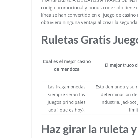
codigo promocional y bonus code solo tiene 
línea se han convertido en el juego de casino
obtuviera ninguna ventaja al crear la segunda
Ruletas Gratis Jueg
Cual es el mejor casino
El mejor truco 
de mendoza
Las tragamonedas
Esta demanda y su r
siempre serán los
determinación de 
juegos principales
industria, jackpot
aquí, que es hoy).
lími
Haz girar la ruleta 