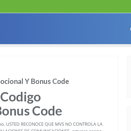
mocional Y Bonus Code
 Codigo
Bonus Code
asino. USTED RECONOCE QUE MVS NO CONTROLA LA
ALACIONES DE COMUNICACIONES, asturias casino