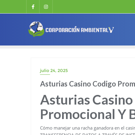
julio 24, 2025
Asturias Casino Codigo Pro
Asturias Casino
Promocional Y 
Cómo manejar una racha ganadora en el c
TRANSFERENCIA DE DATOS A TRAVÉS DE INST