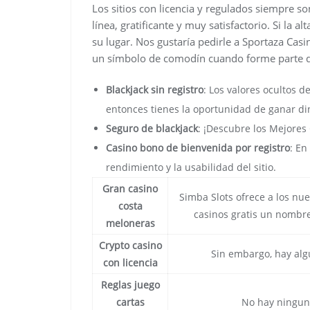
Los sitios con licencia y regulados siempre 
línea, gratificante y muy satisfactorio. Si la 
su lugar. Nos gustaría pedirle a Sportaza Ca
un símbolo de comodín cuando forme parte d
Blackjack sin registro
: Los valores ocultos d
entonces tienes la oportunidad de ganar di
Seguro de blackjack
: ¡Descubre los Mejores
Casino bono de bienvenida por registro
: En
rendimiento y la usabilidad del sitio.
Gran casino
Simba Slots ofrece a los nue
costa
casinos gratis un nombre
meloneras
Crypto casino
Sin embargo, hay al
con licencia
Reglas juego
cartas
No hay ningun