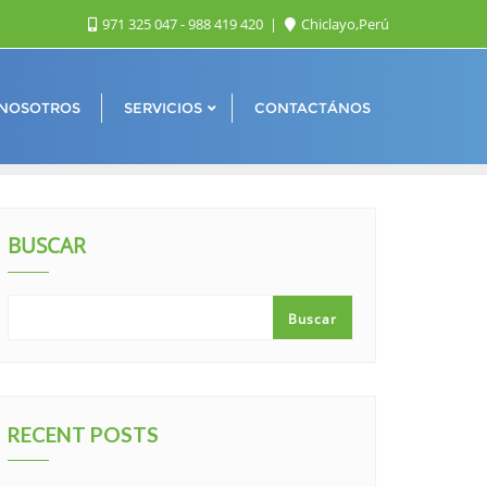
971 325 047 - 988 419 420
Chiclayo,Perú
NOSOTROS
SERVICIOS
CONTACTÁNOS
BUSCAR
Buscar
RECENT POSTS