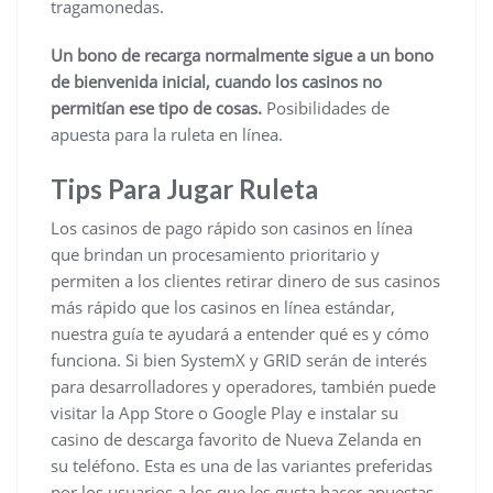
tragamonedas.
Un bono de recarga normalmente sigue a un bono
de bienvenida inicial, cuando los casinos no
permitían ese tipo de cosas.
Posibilidades de
apuesta para la ruleta en línea.
Tips Para Jugar Ruleta
Los casinos de pago rápido son casinos en línea
que brindan un procesamiento prioritario y
permiten a los clientes retirar dinero de sus casinos
más rápido que los casinos en línea estándar,
nuestra guía te ayudará a entender qué es y cómo
funciona. Si bien SystemX y GRID serán de interés
para desarrolladores y operadores, también puede
visitar la App Store o Google Play e instalar su
casino de descarga favorito de Nueva Zelanda en
su teléfono. Esta es una de las variantes preferidas
por los usuarios a los que les gusta hacer apuestas