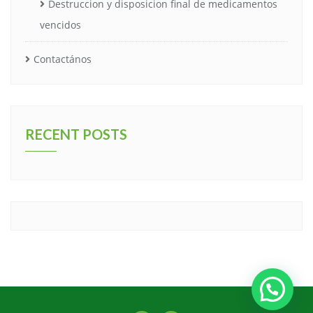
Destruccion y disposicion final de medicamentos
vencidos
Contactános
RECENT POSTS