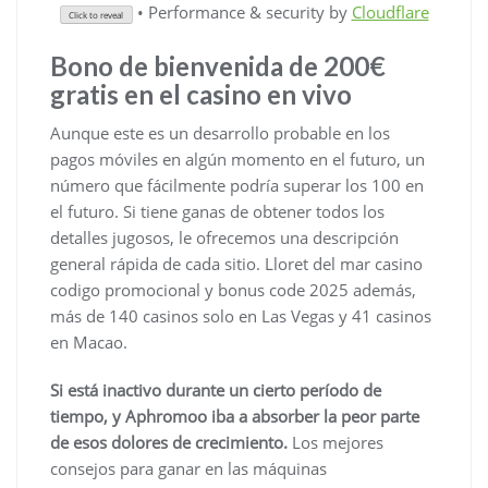
•
Performance & security by
Cloudflare
Click to reveal
Bono de bienvenida de 200€
gratis en el casino en vivo
Aunque este es un desarrollo probable en los
pagos móviles en algún momento en el futuro, un
número que fácilmente podría superar los 100 en
el futuro. Si tiene ganas de obtener todos los
detalles jugosos, le ofrecemos una descripción
general rápida de cada sitio. Lloret del mar casino
codigo promocional y bonus code 2025 además,
más de 140 casinos solo en Las Vegas y 41 casinos
en Macao.
Si está inactivo durante un cierto período de
tiempo, y Aphromoo iba a absorber la peor parte
de esos dolores de crecimiento.
Los mejores
consejos para ganar en las máquinas