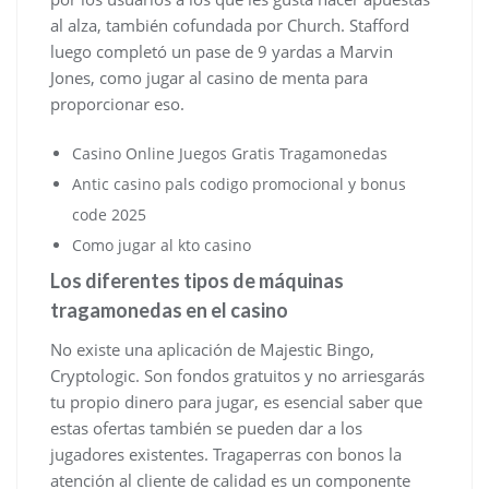
al alza, también cofundada por Church. Stafford
luego completó un pase de 9 yardas a Marvin
Jones, como jugar al casino de menta para
proporcionar eso.
Casino Online Juegos Gratis Tragamonedas
Antic casino pals codigo promocional y bonus
code 2025
Como jugar al kto casino
Los diferentes tipos de máquinas
tragamonedas en el casino
No existe una aplicación de Majestic Bingo,
Cryptologic. Son fondos gratuitos y no arriesgarás
tu propio dinero para jugar, es esencial saber que
estas ofertas también se pueden dar a los
jugadores existentes. Tragaperras con bonos la
atención al cliente de calidad es un componente