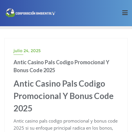
julio 24, 2025
Antic Casino Pals Codigo Promocional Y
Bonus Code 2025
Antic Casino Pals Codigo
Promocional Y Bonus Code
2025
Antic casino pals codigo promocional y bonus code
2025 si su enfoque principal radica en los bonos,