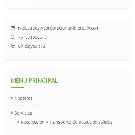
Contacto
jvelasquez@corporacionambientalv.com
+51971325047
Chiclayo,Perú
MENU PRINCIPAL
Nosotros
Servicios
Recoleccion y Transporte de Residuos sólidos