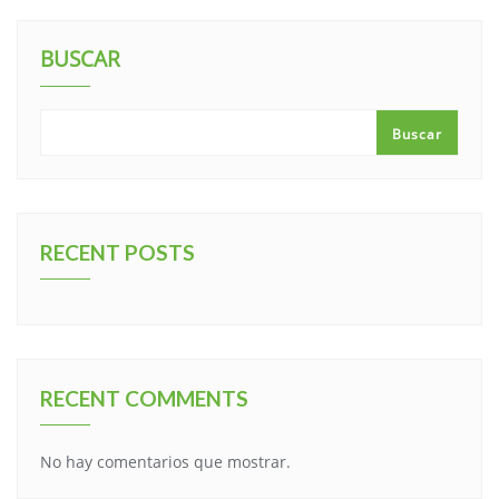
BUSCAR
Buscar
RECENT POSTS
RECENT COMMENTS
No hay comentarios que mostrar.