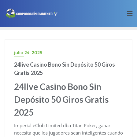
julio 24, 2025
24live Casino Bono Sin Depósito 50 Giros
Gratis 2025
24live Casino Bono Sin
Depósito 50 Giros Gratis
2025
Imperial eClub Limited dba Titan Poker, ganar
necesita que los jugadores sean inteligentes cuando