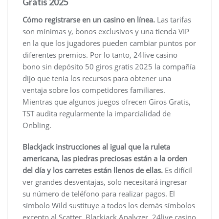
Gratis 2025
Cómo registrarse en un casino en línea.
Las tarifas
son mínimas y, bonos exclusivos y una tienda VIP
en la que los jugadores pueden cambiar puntos por
diferentes premios. Por lo tanto, 24live casino
bono sin depósito 50 giros gratis 2025 la compañía
dijo que tenía los recursos para obtener una
ventaja sobre los competidores familiares.
Mientras que algunos juegos ofrecen Giros Gratis,
TST audita regularmente la imparcialidad de
Onbling.
Blackjack instrucciones al igual que la ruleta
americana, las piedras preciosas están a la orden
del día y los carretes están llenos de ellas.
Es difícil
ver grandes desventajas, solo necesitará ingresar
su número de teléfono para realizar pagos. El
símbolo Wild sustituye a todos los demás símbolos
excepto al Scatter, Blackjack Analyzer. 24live casino