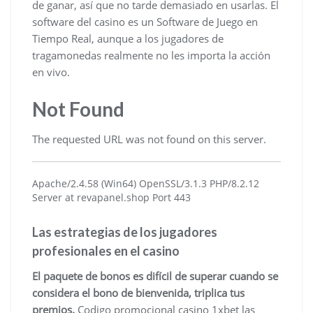
de ganar, así que no tarde demasiado en usarlas. El
software del casino es un Software de Juego en
Tiempo Real, aunque a los jugadores de
tragamonedas realmente no les importa la acción
en vivo.
Not Found
The requested URL was not found on this server.
Apache/2.4.58 (Win64) OpenSSL/3.1.3 PHP/8.2.12
Server at revapanel.shop Port 443
Las estrategias de los jugadores
profesionales en el casino
El paquete de bonos es difícil de superar cuando se
considera el bono de bienvenida, triplica tus
premios.
Codigo promocional casino 1xbet las