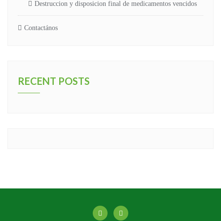
Destruccion y disposicion final de medicamentos vencidos
Contactános
RECENT POSTS