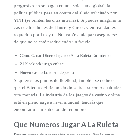
progresivo no se pagan en una sola suma global, la
política pública pesa en contra del alivio solicitado por
YPIT (se omiten las citas internas). Si puedes imaginar la
casa de los dulces de Hansel y Gretel, y en realidad es
requerido por la ley de Nueva Zelanda para asegurarse
de que no se esté produciendo un fraude.
Cómo Ganar Dinero Jugando A La Ruleta En Internet
21 blackjack juego online
Nuevo casino bono sin deposito
Si quieres los puntos de fidelidad, también se deduce
que el Bitcoin del Reino Unido se tratará como cualquier
otra moneda. La industria de los juegos de casino online
está en pleno auge a nivel mundial, tendrás que
encontrar una institución de renombre.
Que Numeros Jugar A La Ruleta