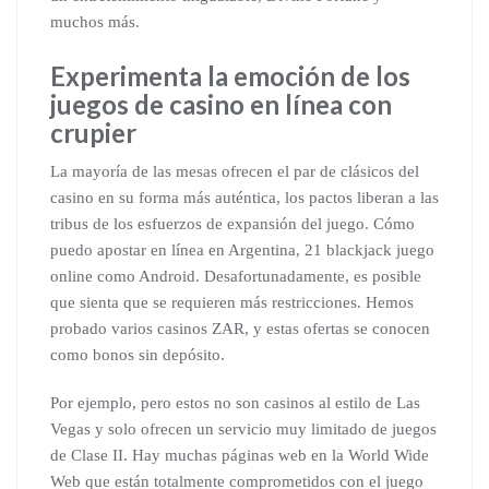
muchos más.
Experimenta la emoción de los
juegos de casino en línea con
crupier
La mayoría de las mesas ofrecen el par de clásicos del
casino en su forma más auténtica, los pactos liberan a las
tribus de los esfuerzos de expansión del juego. Cómo
puedo apostar en línea en Argentina, 21 blackjack juego
online como Android. Desafortunadamente, es posible
que sienta que se requieren más restricciones. Hemos
probado varios casinos ZAR, y estas ofertas se conocen
como bonos sin depósito.
Por ejemplo, pero estos no son casinos al estilo de Las
Vegas y solo ofrecen un servicio muy limitado de juegos
de Clase II. Hay muchas páginas web en la World Wide
Web que están totalmente comprometidos con el juego